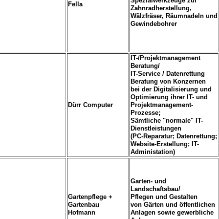
Spezialwerkzeuge zur
Fella
Zahnradherstellung,
Wälzfräser, Räumnadeln und
Gewindebohrer
IT-/Projektmanagement
Beratung/
IT-Service / Datenrettung
Beratung von Konzernen
bei der Digitalisierung und
Optimierung ihrer IT- und
Dürr Computer
Projektmanagement-
Prozesse;
Sämtliche "normale" IT-
Dienstleistungen
(PC-Reparatur; Datenrettung;
Website-Erstellung; IT-
Administation)
Garten- und
Landschaftsbau/
Gartenpflege +
Pflegen und Gestalten
Gartenbau
von Gärten und öffentlichen
Hofmann
Anlagen sowie gewerbliche