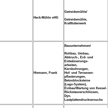
Getreidemühle/
Heck-Mühle oHG
Getreidemühle,
Kraftfutterwerk
Bauunternehmen/
Rohbau, Umbau,
Abbruch-, Erd- und
Entwässerungs-
arbeiten,
Kernbohrungen,
Hiemann, Frank
Hof- und Terrassen-
pflasterungen,
Betonblocksteine
(Lego-System),
Einbau/Wartung von Kessel-
Rückstauverschlüssen,
Dyn.
Lastplattendruckversuche