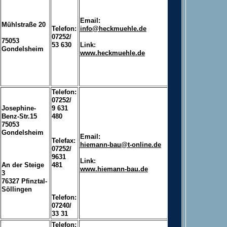
Email:
Mühlstraße 20
Telefon:
info@heckmuehle.de
07252/
75053
53 630
Link:
Gondelsheim
www.heckmuehle.de
Telefon:
07252/
Josephine-
9 631
Benz-Str.15
480
75053
Gondelsheim
Email:
Telefax:
hiemann-bau@t-online.de
07252/
9631
Link:
An der Steige
481
www.hiemann-bau.de
3
76327 Pfinztal-
Söllingen
Telefon:
07240/
33 31
Telefon: