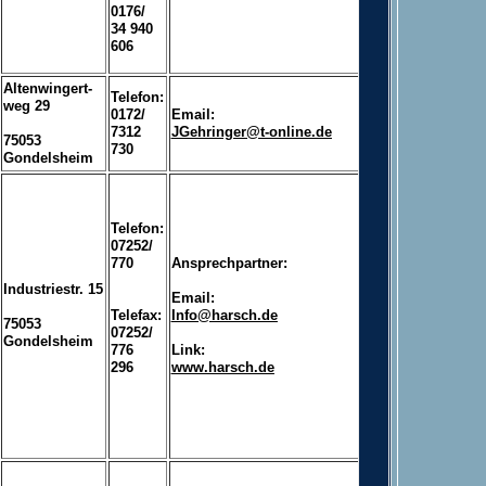
0176/
34 940
606
Altenwingert-
Telefon:
weg 29
0172/
Email:
7312
JGehringer@t-online.de
75053
730
Gondelsheim
Telefon:
07252/
770
Ansprechpartner:
Industriestr. 15
Email:
Telefax:
Info@harsch.de
75053
07252/
Gondelsheim
776
Link:
296
www.harsch.de