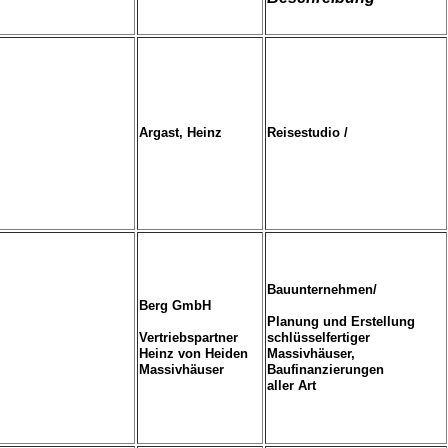
Argast, Heinz
Reisestudio /
Bauunternehmen/
Berg GmbH
Planung und Erstellung
Vertriebspartner
schlüsselfertiger
Heinz von Heiden
Massivhäuser,
Massivhäuser
Baufinanzierungen
aller
Art