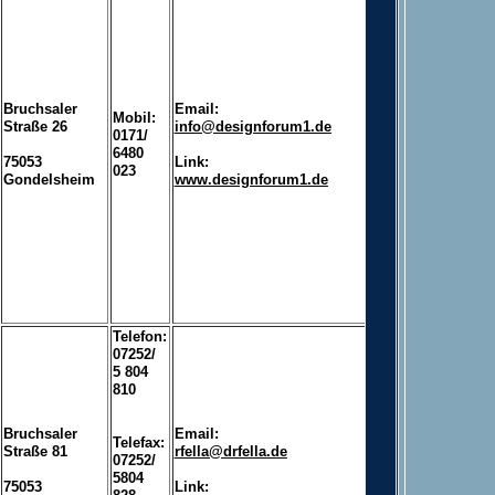
Bruchsaler
Email:
Mobil:
Straße 26
info@designforum1.de
0171/
6480
75053
Link:
023
Gondelsheim
www.designforum1.de
Telefon:
07252/
5 804
810
Bruchsaler
Email:
Telefax:
Straße 81
rfella@drfella.de
07252/
5804
75053
Link: