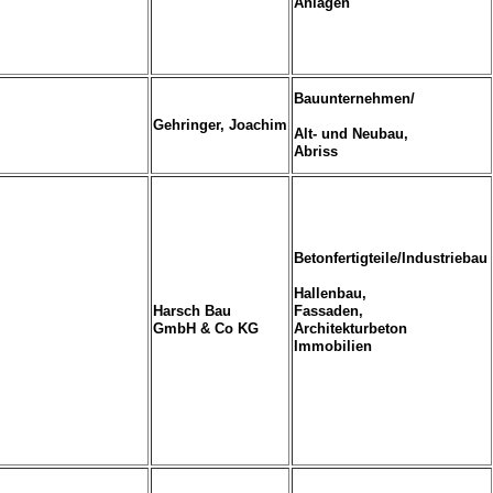
Anlagen
Bauunternehmen/
Gehringer, Joachim
Alt- und Neubau,
Abriss
Betonfertigteile/Industriebau
Hallenbau,
Harsch Bau
Fassaden,
GmbH & Co KG
Architekturbeton
Immobilien