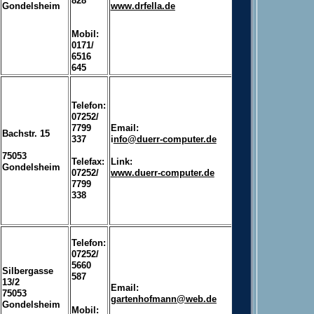
828
Gondelsheim
www.drfella.de
Mobil:
0171/
6516
645
Telefon:
07252/
7799
Email:
Bachstr. 15
337
i
nfo@duerr-computer.de
75053
Telefax:
Link:
Gondelsheim
07252/
w
ww.duerr-computer.de
7799
338
Telefon:
07252/
5660
Silbergasse
587
13/2
Email:
75053
gartenhofmann@web.de
Gondelsheim
Mobil: