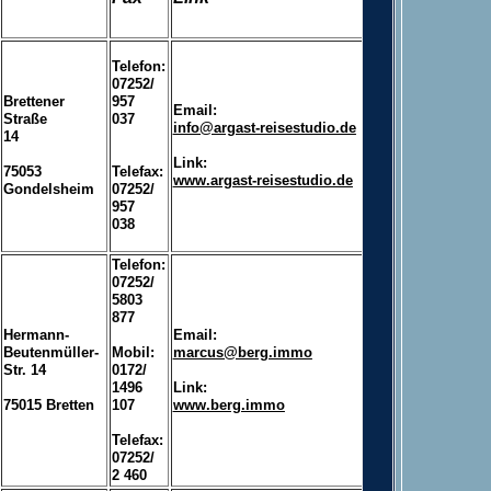
Telefon:
07252/
Brettener
957
Email:
Straße
037
info@argast-reisestudio.de
14
Link:
75053
Telefax:
www.argast-reisestudio.de
Gondelsheim
07252/
957
038
Telefon:
07252/
5803
877
Hermann-
Email:
Beutenmüller-
Mobil:
marcus@berg.immo
Str. 14
0172/
1496
Link:
75015 Bretten
107
www.berg.immo
Telefax:
07252/
2 460