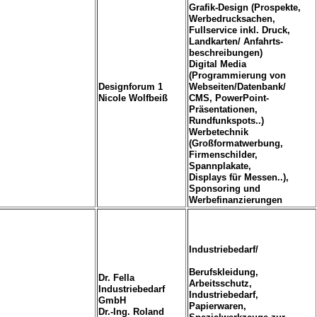
Grafik-Design (Prospekte,
Werbedrucksachen,
Fullservice inkl. Druck,
Landkarten/ Anfahrts-
beschreibungen)
Digital Media
(Programmierung von
Designforum 1
Webseiten/Datenbank/
Nicole Wolfbeiß
CMS, PowerPoint-
Präsentationen,
Rundfunkspots..)
Werbetechnik
(Großformatwerbung,
Firmenschilder,
Spannplakate,
Displays für Messen..),
Sponsoring und
Werbefinanzierungen
Industriebedarf/
Berufskleidung,
Dr. Fella
Arbeitsschutz,
Industriebedarf
Industriebedarf,
GmbH
Papierwaren,
Dr.-Ing. Roland