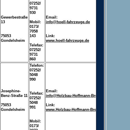
07252/
9731
930
Gewerbestraße
Email:
13
Mobil:
info@hoell-fahrzeuge.de
0173/
7058
75053
143
Link:
Gondelsheim
www.hoell-fahrzeuge.de
Telefax:
07252/
9731
860
Telefon:
07252/
5048
990
Josephine-
Email:
Telefax:
Benz-Straße 11
info@Holzbau-Hoffmann-Bretten.de
07252/
5048
75053
Link:
991
Gondelsheim
www.Holzbau-Hoffmann-Bretten.de
Mobil:
0173/