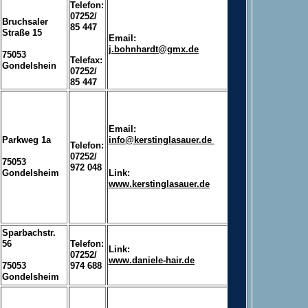
Telefon:
07252/
Bruchsaler
85 447
Straße 15
Email:
j.bohnhardt@gmx.de
75053
Telefax:
Gondelshein
07252/
85 447
Email:
Parkweg 1a
info@kerstinglasauer.de
Telefon:
07252/
75053
972 048
Gondelsheim
Link:
www.kerstinglasauer.de
Sparbachstr.
56
Telefon:
Link:
07252/
www.daniele-hair.de
75053
974 688
Gondelsheim